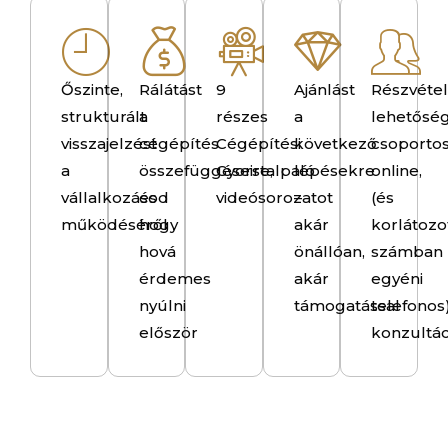
Őszinte,
Rálátást
9
Ajánlást
Részvétel
strukturált
a
részes
a
lehetősé
visszajelzést
cégépítés
Cégépítési
következő
csoporto
a
összefüggéseire,
Gyorstalpaló
lépésekre
online,
vállalkozásod
és
videósorozatot
–
(és
működéséről
hogy
akár
korlátozo
hová
önállóan,
számban
érdemes
akár
egyéni
nyúlni
támogatással
telefonos
először
konzultác