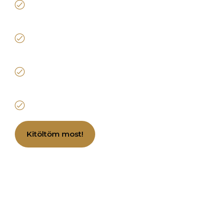
tapasztalat
Több mint 1000 ügyfél, és 9000 óra
konzultáció áll a háttérben
Már több száz cégvezető indult el ezzel az
egy lépéssel a fejlődés felé
Ha komolyan veszed, ez a teszt egy komplett
stratégia első lépése
Kitöltöm most!