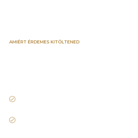
AMIÉRT ÉRDEMES KITÖLTENED
5+1 ok, amiért pont
ezt a tesztet
érdemes kitöltened
A teszt a 7 lépcsős saját cégépítési
rendszerünk alapján épül fel
A módszert magyar vállalkozásokon, magyar
piacon teszteltük
20 év cégvezetői és 12 év cégépítési mentor