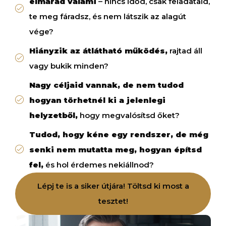
elmarad valami
– nincs időd, csak feladataid,
te meg fáradsz, és nem látszik az alagút
vége?
Hiányzik az átlátható működés,
rajtad áll
vagy bukik minden?
Nagy céljaid vannak, de nem tudod
hogyan törhetnél ki a jelenlegi
helyzetből,
hogy megvalósítsd őket?
Tudod, hogy kéne egy rendszer, de még
senki nem mutatta meg, hogyan építsd
fel,
és hol érdemes nekiállnod?
Lépj te is a siker útjára! Töltsd ki most a
tesztet!