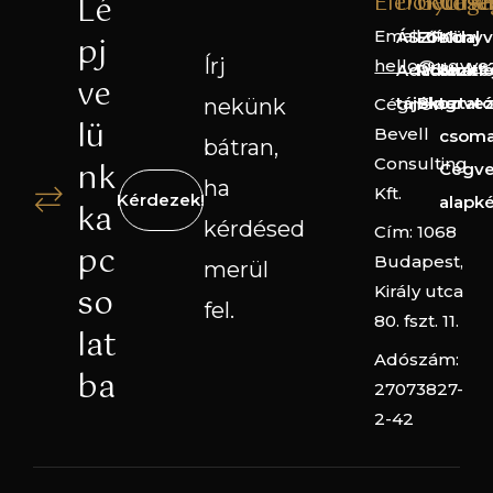
Elérhetős
Dokume
Gyorsl
Cégé
Lé
Email cím:
ÁSZF
Főoldal
Könyv
pj
Írj
hello@ugyve
Adatkezelé
Rólunk
Straté
ve
tájékoztató
Blog
terve
nekünk
Cégnév:
lü
Bevell
csom
bátran,
Consulting
nk
Cégve
ha
Kft.
Kérdezek!
alapk
ka
kérdésed
Cím: 1068
pc
Budapest,
merül
so
Király utca
fel.
80. fszt. 11.
lat
Adószám:
ba
27073827-
2-42