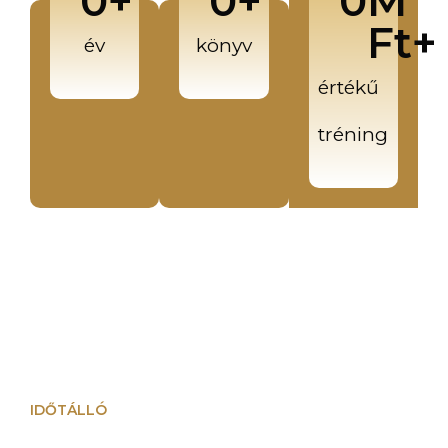
0
+
0
+
0
M 
Ft+
év
könyv
értékű
tréning
IDŐTÁLLÓ
A könyvet forgatva időtálló