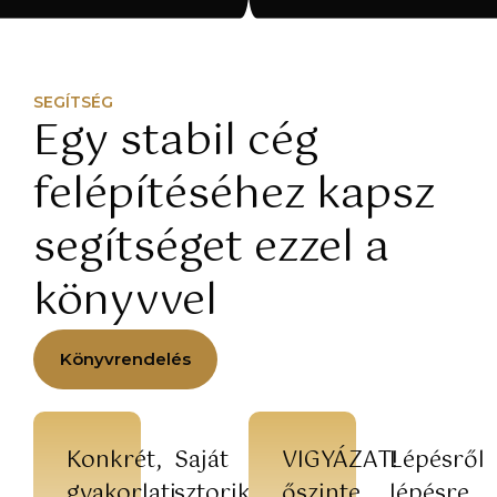
SEGÍTSÉG
Egy stabil cég
felépítéséhez kapsz
segítséget ezzel a
könyvvel
Könyvrendelés
Konkrét,
Saját
VIGYÁZAT!
Lépésről
gyakorlati
sztorik,
őszinte,
lépésre