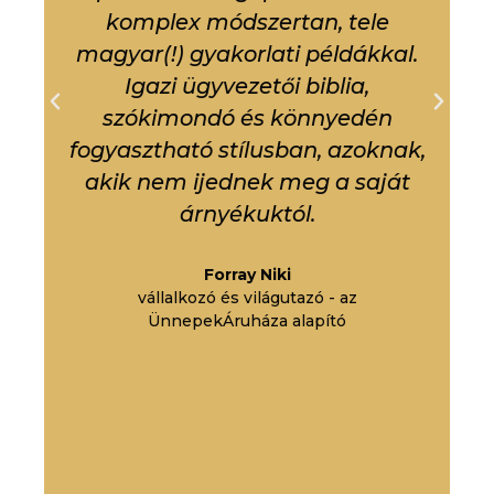
komplex módszertan, tele
k
magyar(!) gyakorlati példákkal.
Igazi ügyvezetői biblia,
szókimondó és könnyedén
fogyasztható stílusban, azoknak,
m
akik nem ijednek meg a saját
árnyékuktól.
Forray Niki
vállalkozó és világutazó - az
ÜnnepekÁruháza alapító