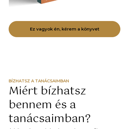
Ez vagyok én, kérem a könyvet
BÍZHATSZ A TANÁCSAIMBAN
Miért bízhatsz
bennem és a
tanácsaimban?