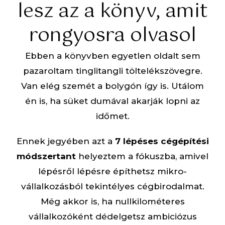
lesz az a könyv, amit
rongyosra olvasol
Ebben a könyvben egyetlen oldalt sem
pazaroltam tinglitangli töltelékszövegre.
Van elég szemét a bolygón így is. Utálom
én is, ha süket dumával akarják lopni az
időmet.
Ennek jegyében azt a
7 lépéses cégépítési
módszertant
helyeztem a fókuszba, amivel
lépésről lépésre építhetsz mikro-
vállalkozásból tekintélyes cégbirodalmat.
Még akkor is, ha nullkilométeres
vállalkozóként dédelgetsz ambiciózus