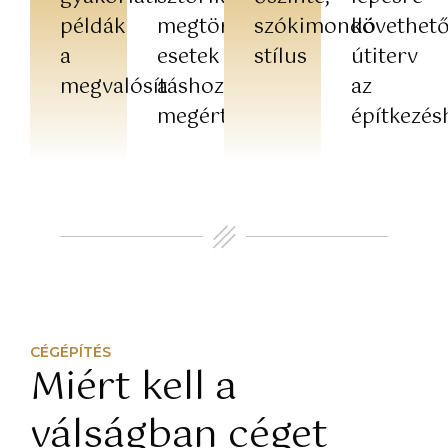
példák
megtörtént
szókimondó
követhet
a
esetek
stílus
útiterv
megvalósításhoz
a
az
megértéshez
építkezés
CÉGÉPÍTÉS
Miért kell a
válságban céget