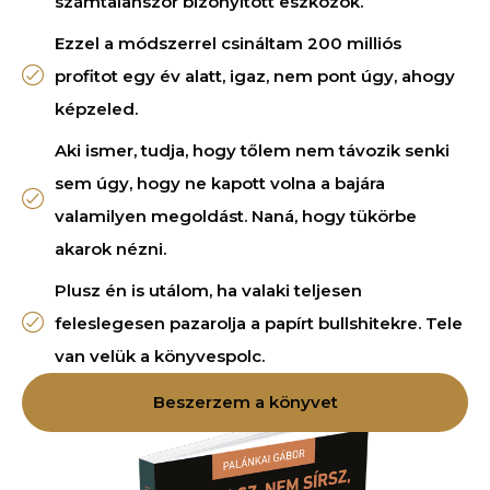
számtalanszor bizonyított eszközök.
Ezzel a módszerrel csináltam 200 milliós
profitot egy év alatt, igaz, nem pont úgy, ahogy
képzeled.
Aki ismer, tudja, hogy tőlem nem távozik senki
sem úgy, hogy ne kapott volna a bajára
valamilyen megoldást. Naná, hogy tükörbe
akarok nézni.
Plusz én is utálom, ha valaki teljesen
feleslegesen pazarolja a papírt bullshitekre. Tele
van velük a könyvespolc.
Beszerzem a könyvet