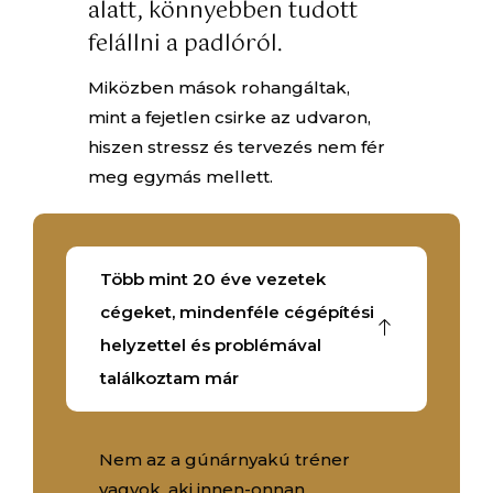
alatt, könnyebben tudott
felállni a padlóról.
Miközben mások rohangáltak,
mint a fejetlen csirke az udvaron,
hiszen stressz és tervezés nem fér
meg egymás mellett.
Több mint 20 éve vezetek
cégeket, mindenféle cégépítési
helyzettel és problémával
találkoztam már
Nem az a gúnárnyakú tréner
vagyok, aki innen-onnan