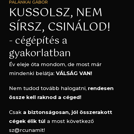
PALÁNKAI GÁBOR
KUSSOLSZ, NEM
SÍRSZ, CSINÁLOD!
- cégépítés a
gyakorlatban
Év eleje óta mondom, de most már
mindenki belátja:
VÁLSÁG VAN!
Nem tudod tovább halogatni,
rendesen
össze kell raknod a céged!
Csak
a biztonságosan, jól összerakott
cégek élik túl
a most következő
sz@rcunamit!