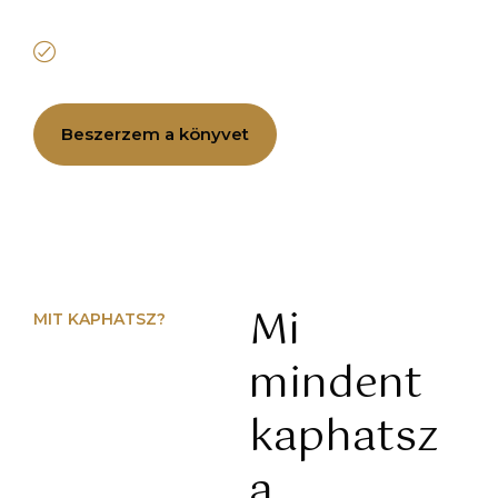
Egyre jobb embereket fogsz kiválasztani,
ráadásul egyre jobb ügyfelekkel fogsz együtt
dolgozni.
Beszerzem a könyvet
Mi
MIT KAPHATSZ?
mindent
kaphatsz
a