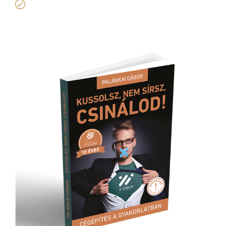
kártyavár helyett önjáró céget akarnak
építeni.