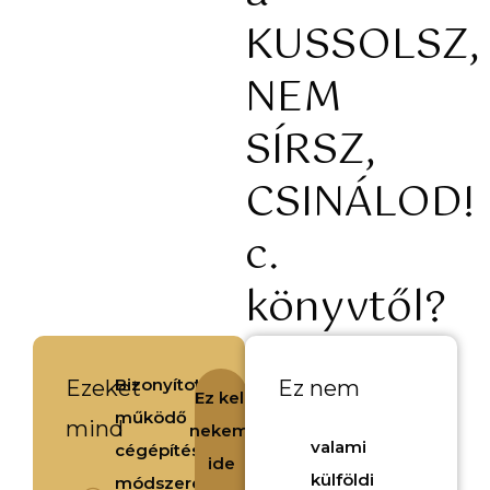
KUSSOLSZ,
NEM
SÍRSZ,
CSINÁLOD!
c.
könyvtől?
Bizonyítottan
Ezeket
Ez nem
Ez kell
működő
mind
nekem,
valami
cégépítési
ide
külföldi
módszereket,