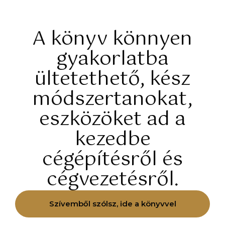
A könyv könnyen
gyakorlatba
ültetethető, kész
módszertanokat,
eszközöket ad a
kezedbe
cégépítésről és
cégvezetésről.
Szívemből szólsz, ide a könyvvel