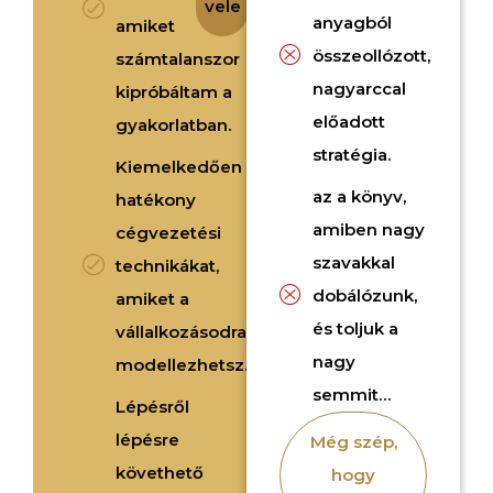
vele
anyagból
amiket
összeollózott,
számtalanszor
nagyarccal
kipróbáltam a
előadott
gyakorlatban.
stratégia.
Kiemelkedően
az a könyv,
hatékony
amiben nagy
cégvezetési
szavakkal
technikákat,
dobálózunk,
amiket a
és toljuk a
vállalkozásodra
nagy
modellezhetsz.
semmit…
Lépésről
lépésre
Még szép,
követhető
hogy