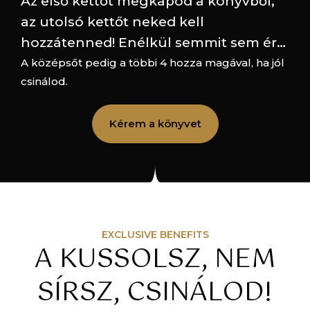
Az első kettőt megkapod a könyvből,
az utolsó kettőt neked kell
hozzátenned! Enélkül semmit sem ér…
A középsőt pedig a többi 4 hozza magával, ha jól
csinálod.
Kérem a könyvet
EXCLUSIVE BENEFITS
A KUSSOLSZ, NEM
SÍRSZ, CSINÁLOD!