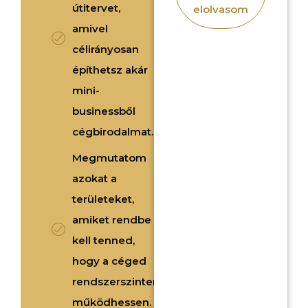
útitervet,
elolvasom
amivel
célirányosan
építhetsz akár
mini-
businessből
cégbirodalmat.
Megmutatom
azokat a
területeket,
amiket rendbe
kell tenned,
hogy a céged
rendszerszinten
működhessen.