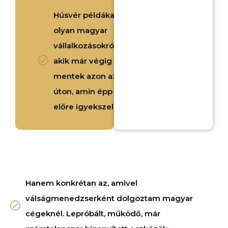
Húsvér példákat
olyan magyar
vállalkozásokról,
akik már végig
mentek azon az
úton, amin épp
előre igyekszel.
Hanem konkrétan az, amivel
válságmenedzserként dolgoztam magyar
cégeknél. Lepróbált, működő, már