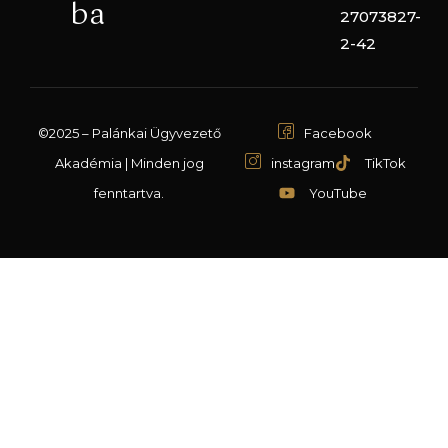
ba
27073827-
2-42
©2025 – Palánkai Ügyvezető
Facebook
Akadémia | Minden jog
instagram
TikTok
fenntartva.
YouTube