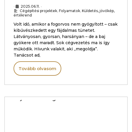
•
2025.06.11.
•
Cégépítési projektek
,
Folyamatok
,
Küldetés, jövőkép,
értékrend
Volt idő, amikor a fogorvos nem gyógyított – csak
kibűvészkedett egy fájdalmas tünetet.
Látványosan, gyorsan, harsányan – de a baj
gyökere ott maradt. Sok cégvezetés ma is így
működik. Hívunk valakit, aki „megoldja”.
Tanácsot ad,
Tovább olvasom