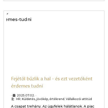
Fejétől bűzlik a hal – és ezt vezetőként
érdemes tudni
•
2025.07.02.
•
HR
,
Küldetés, jövőkép, értékrend
,
Vállalkozói attitűd
A csapat trehány. Az ügyfelek hálátlanok. A piac