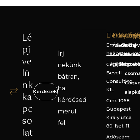
Elérhetős
Dokume
Gyorsl
Cégé
Lé
Email cím:
ÁSZF
Főoldal
Könyv
pj
Írj
hello@ugyve
Adatkezelé
Rólunk
Straté
ve
tájékoztató
Blog
terve
nekünk
Cégnév:
lü
Bevell
csom
bátran,
Consulting
nk
Cégve
ha
Kft.
Kérdezek!
alapk
ka
kérdésed
Cím: 1068
pc
Budapest,
merül
so
Király utca
fel.
80. fszt. 11.
lat
Adószám: