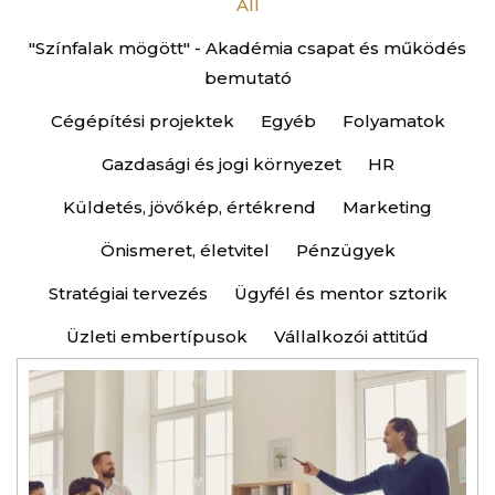
All
"Színfalak mögött" - Akadémia csapat és működés
bemutató
Cégépítési projektek
Egyéb
Folyamatok
Gazdasági és jogi környezet
HR
Küldetés, jövőkép, értékrend
Marketing
Önismeret, életvitel
Pénzügyek
Stratégiai tervezés
Ügyfél és mentor sztorik
Üzleti embertípusok
Vállalkozói attitűd