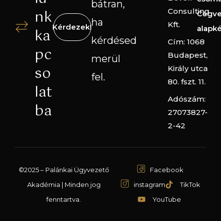
bátran,
Consulting
nk
Cégve
ha
Kft.
Kérdezek!
alapk
ka
kérdésed
Cím: 1068
pc
Budapest,
merül
so
Király utca
fel.
80. fszt. 11.
lat
Adószám:
ba
27073827-
2-42
©2025 – Palánkai Ügyvezető
Facebook
Akadémia | Minden jog
instagram
TikTok
fenntartva.
YouTube