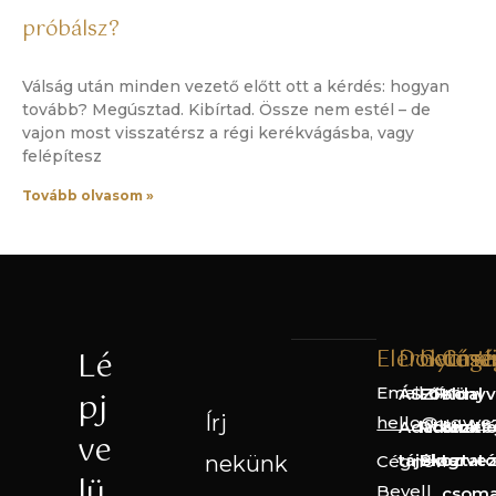
próbálsz?
Válság után minden vezető előtt ott a kérdés: hogyan
tovább? Megúsztad. Kibírtad. Össze nem estél – de
vajon most visszatérsz a régi kerékvágásba, vagy
felépítesz
Tovább olvasom »
Elérhetős
Dokume
Gyorsl
Cégé
Lé
Email cím:
ÁSZF
Főoldal
Könyv
pj
Írj
hello@ugyve
Adatkezelé
Rólunk
Straté
ve
tájékoztató
Blog
terve
nekünk
Cégnév:
lü
Bevell
csom