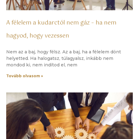
A félelem a kudarctól nem gáz – ha nem
hagyod, hogy vezessen
Nem az a baj, hogy félsz. Az a baj, ha a félelem dönt
helyetted. Ha halogatsz, túlagyalsz, inkább nem
mondod ki, nem indítod el, nem
Tovább olvasom »