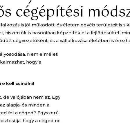
ős cégépítési móds
lalkozás is jól működött, és életem egyéb területeit is
hiszen ők is hasonlóan képzelték el a fejlődésüket, mint
jlődött cégvezetőként, és a vállalkozása életében is érezhe
stályosodása. Nem elméleti
lkalmazhat, hogy a
 kell csinálni!
, de valójában nem az. Egy
l az alapja, és minden a
ted fel a céged? Egyszerű:
biztosítja, hogy a céged ne