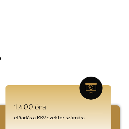
?
1.400 óra
előadás a KKV szektor számára