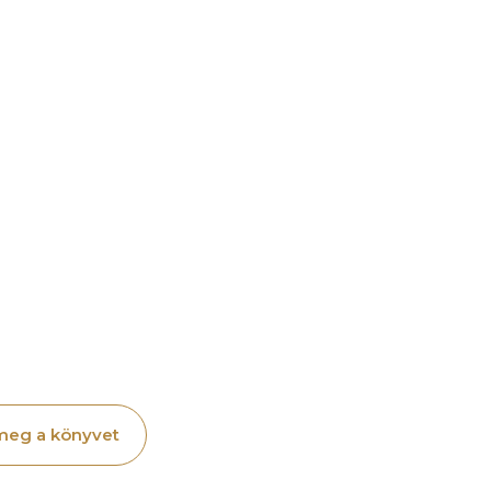
re az Ügyvezető
gy új típusú vállalkozói réteg
ország gazdaságának motorjai a KKV-k
 Azokat a cégvezetőket akarom támogat
ak magukra, hanem a csapatukra,
ián ezt a tudást adom át: nem elméletbe
meg a könyvet