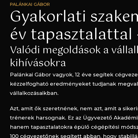
PALÁNKAI GÁBOR
Gyakorlati szake
év tapasztalattal 
Valódi megoldások a vállal
kihívásokra
Palánkai Gábor vagyok, 12 éve segítek cégveze
kézzelfogható eredményeket tudjanak megvaló
vállalkozásaikban.
Azt, amit ők szeretnének, nem azt, amit a siker
trénerek harsognak. Ez az Ügyvezető Akadémia
hanem tapasztalatokra épülő cégépítési módsz
100 cégvezetőnek segített abban, hogy stabillá,