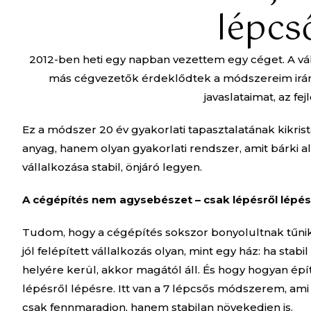
lépcs
2012-ben heti egy napban vezettem egy céget. A vál
más cégvezetők érdeklődtek a módszereim iránt, 
javaslataimat, az fe
Ez a módszer 20 év gyakorlati tapasztalatának kikri
anyag, hanem olyan gyakorlati rendszer, amit bárki a
vállalkozása stabil, önjáró legyen.
A cégépítés nem agysebészet – csak lépésről lépésre
Tudom, hogy a cégépítés sokszor bonyolultnak tűnik
jól felépített vállalkozás olyan, mint egy ház: ha stabi
helyére kerül, akkor magától áll. És hogy hogyan épí
lépésről lépésre. Itt van a 7 lépcsős módszerem, ami 
csak fennmaradjon, hanem stabilan növekedjen is.