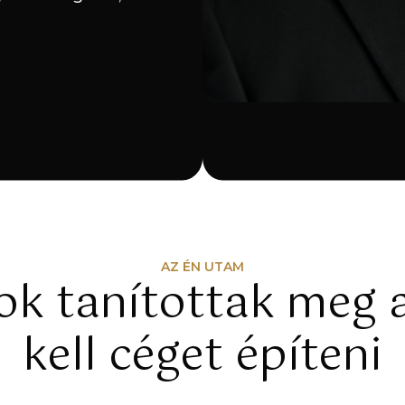
AZ ÉN UTAM
k tanítottak meg 
kell céget építeni