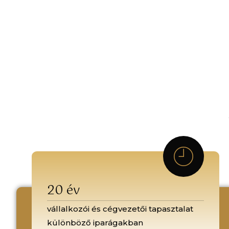
20 év
vállalkozói és cégvezetői tapasztalat
különböző iparágakban