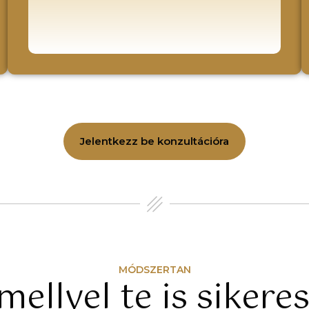
Jelentkezz be konzultációra
MÓDSZERTAN
ellyel te is sikeres