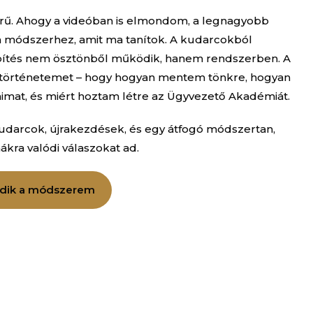
rű. Ahogy a videóban is elmondom, a legnagyobb
a módszerhez, amit ma tanítok. A kudarcokból
pítés nem ösztönből működik, hanem rendszerben. A
 történetemet – hogy hogyan mentem tönkre, hogyan
aimat, és miért hoztam létre az Ügyvezető Akadémiát.
darcok, újrakezdések, és egy átfogó módszertan,
kra valódi válaszokat ad.
dik a módszerem