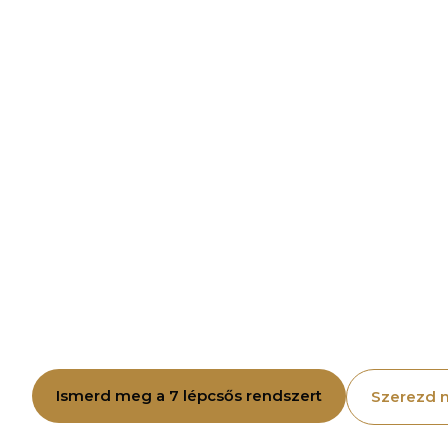
Miért hoztam lét
Akadémiát?
Az én küldetésem az, hogy segítsek e
létrejöttében. Hiszem, hogy Magyar
lehetnek, ha helyesen vezetik őket.
akik korrektek, etikusak, és nem cs
ügyfeleikre is figyelnek. Az Akadém
hanem gyakorlatban.
Ismerd meg a 7 lépcsős rendszert
Szerezd 