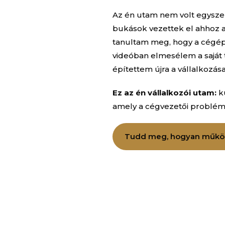
Az én utam nem volt egysze
bukások vezettek el ahhoz 
tanultam meg, hogy a cégé
videóban elmesélem a saját
építettem újra a vállalkozás
Ez az én vállalkozói utam:
ku
amely a cégvezetői problémá
Tudd meg, hogyan műkö