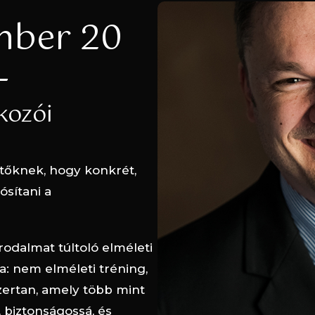
mber 20
-
kozói
tőknek, hogy konkrét,
sítani a
irodalmat túltoló elméleti
: nem elméleti tréning,
ertan, amely több mint
 biztonságossá, és