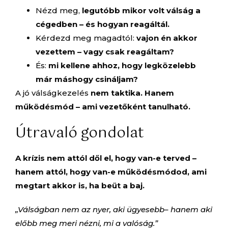
Nézd meg,
legutóbb mikor volt válság a
cégedben – és hogyan reagáltál.
Kérdezd meg magadtól:
vajon én akkor
vezettem – vagy csak reagáltam?
És:
mi kellene ahhoz, hogy legközelebb
már máshogy csináljam?
A jó válságkezelés
nem taktika.
Hanem
működésmód – ami vezetőként tanulható.
Útravaló gondolat
A krízis nem attól dől el, hogy van-e terved –
hanem attól, hogy van-e működésmódod, ami
megtart akkor is, ha beüt a baj.
„Válságban nem az nyer, aki ügyesebb– hanem aki
előbb meg meri nézni, mi a valóság.”