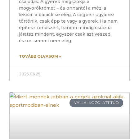
csalódás. A gyerek megszokja a
mogyorókrémet – és onnantól a méz, a
lekvár, a barack se elég. A cégben ugyanez
történik, csak épp te vagy a gyerek. Ha nem
építesz rendszert, hanem mindig csúcsra
járatsz mindent, egyszer csak azt veszed
észre: semmi nem elég
TOVÁBB OLVASOM »
2025.06.25.
VÁLLALKOZÓI ATTITŰD