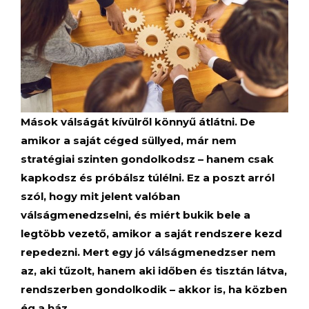
Mások válságát kívülről könnyű átlátni. De
amikor a saját céged süllyed, már nem
stratégiai szinten gondolkodsz – hanem csak
kapkodsz és próbálsz túlélni. Ez a poszt arról
szól, hogy mit jelent valóban
válságmenedzselni, és miért bukik bele a
legtöbb vezető, amikor a saját rendszere kezd
repedezni. Mert egy jó válságmenedzser nem
az, aki tűzolt, hanem aki időben és tisztán látva,
rendszerben gondolkodik – akkor is, ha közben
ég a ház.