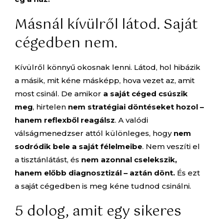
Másnál kívülről látod. Saját
cégedben nem.
Kívülről könnyű okosnak lenni. Látod, hol hibázik
a másik, mit kéne másképp, hova vezet az, amit
most csinál. De amikor
a saját céged csúszik
meg
, hirtelen
nem stratégiai döntéseket hozol –
hanem reflexből reagálsz
. A valódi
válságmenedzser attól különleges, hogy
nem
sodródik bele a saját félelmeibe
. Nem veszíti el
a tisztánlátást, és
nem azonnal cselekszik,
hanem előbb diagnosztizál – aztán dönt.
És ezt
a saját cégedben is meg kéne tudnod csinálni.
5 dolog, amit egy sikeres