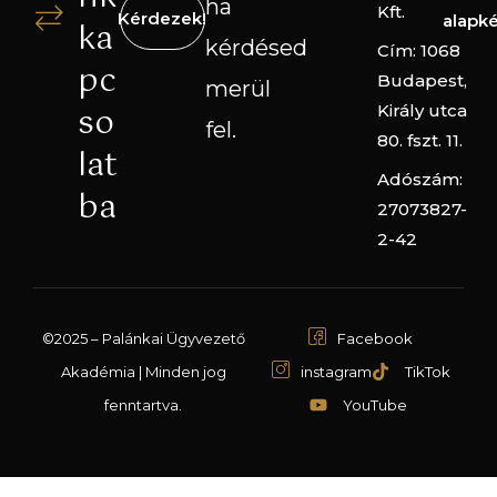
ha
Kft.
Kérdezek!
alapk
ka
kérdésed
Cím: 1068
pc
Budapest,
merül
so
Király utca
fel.
80. fszt. 11.
lat
Adószám:
ba
27073827-
2-42
©2025 – Palánkai Ügyvezető
Facebook
Akadémia | Minden jog
instagram
TikTok
fenntartva.
YouTube