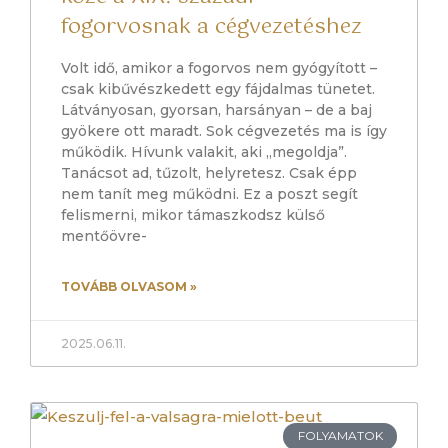
fogorvosnak a cégvezetéshez
Volt idő, amikor a fogorvos nem gyógyított –
csak kibűvészkedett egy fájdalmas tünetet.
Látványosan, gyorsan, harsányan – de a baj
gyökere ott maradt. Sok cégvezetés ma is így
működik. Hívunk valakit, aki „megoldja”.
Tanácsot ad, tűzolt, helyretesz. Csak épp
nem tanít meg működni. Ez a poszt segít
felismerni, mikor támaszkodsz külső
mentőövre-
TOVÁBB OLVASOM »
2025.06.11.
FOLYAMATOK