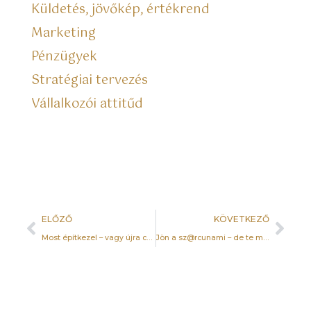
Küldetés, jövőkép, értékrend
Marketing
Pénzügyek
Stratégiai tervezés
Vállalkozói attitűd
ELŐZŐ
KÖVETKEZŐ
Most építkezel – vagy újra csak túlélni próbálsz?
Jön a sz@rcunami – de te még mindig nem csináltál rendszert?