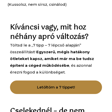
(Kussolsz, nem sírsz, csinálod)
Kíváncsi vagy, mit hoz
néhány apró változás?
Töltsd le a „7 tipp – 7 lépcső alapján”
összeállítást!
Egyszerű, mégis hatákony
ötleteket kapsz, amiket már ma be tudsz
építeni a céged működésébe
, és azonnal
érezni fogod a különbséget.
Letöltöm a 7 tippet!
Cselekednél – de nem