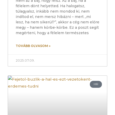
Nem az a baj, hogy félsz. Az a baj, ha a
félelem dönt helyetted. Ha halogatsz,
túlagyalsz, inkább nem mondod ki, nem
indítod el, nem mersz hibázni – mert „mi
lesz, ha nem sikerül?”, akkor a cég nem előre
megy – hanem körbe-körbe. Ez a poszt segít
megérteni, hogy a félelem természetes
TOVÁBB OLVASOM »
2025.07.09.
HR