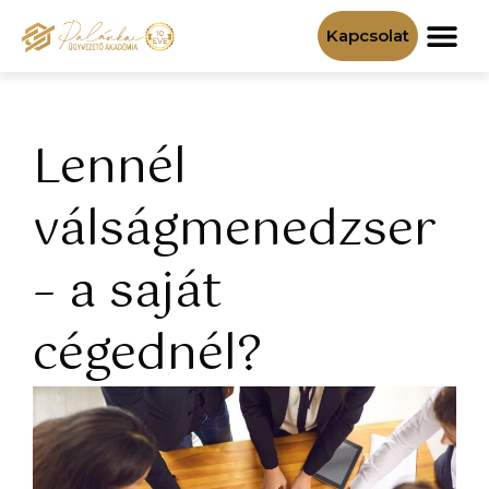
Kapcsolat
Cégépítő klub
Lennél
válságmenedzser
– a saját
cégednél?