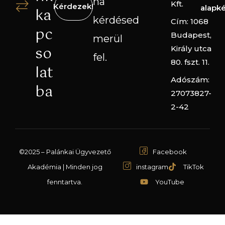
ha
Kft.
Kérdezek!
alapk
ka
kérdésed
Cím: 1068
pc
Budapest,
merül
so
Király utca
fel.
80. fszt. 11.
lat
Adószám:
ba
27073827-
2-42
©2025 – Palánkai Ügyvezető
Facebook
Akadémia | Minden jog
instagram
TikTok
fenntartva.
YouTube