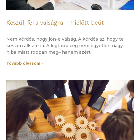
Készülj fel a válságra – mielőtt beüt
Nem kérdés, hogy jön-e válság. A kérdés az, hogy te
készen állsz-e rá. A legtöbb cég nem egyetlen nagy
hiba miatt roppan meg– hanem azért,
Tovább olvasom »