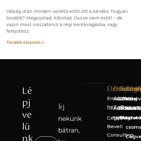
Válság után minden vezető előtt ott a kérdés: hogyan
tovább? Megúsztad. Kibírtad. Össze nem estél – de
vajon most visszatérsz a régi kerékvágásba, vagy
felépítesz
Tovább olvasom »
Elérhetős
Dokume
Gyorsl
Cégé
Lé
Email cím:
ÁSZF
Főoldal
Könyv
pj
Írj
hello@ugyve
Adatkezelé
Rólunk
Straté
ve
tájékoztató
Blog
terve
nekünk
Cégnév:
lü
Bevell
csom
bátran,
Consulting
nk
Cégve