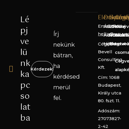
Elérhetős
Dokume
Gyorsl
Cégé
Lé
Email cím:
ÁSZF
Főoldal
Könyv
pj
Írj
hello@ugyve
Adatkezelé
Rólunk
Straté
ve
tájékoztató
Blog
terve
nekünk
Cégnév:
lü
Bevell
csom
bátran,
Consulting
nk
Cégve
ha
Kft.
Kérdezek!
alapk
ka
kérdésed
Cím: 1068
pc
Budapest,
merül
so
Király utca
fel.
80. fszt. 11.
lat
Adószám:
ba
27073827-
2-42