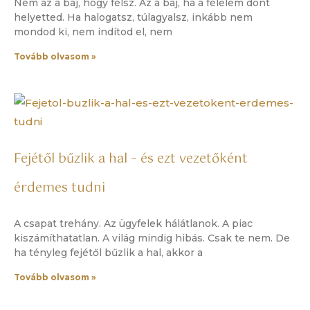
Nem az a baj, hogy félsz. Az a baj, ha a félelem dönt
helyetted. Ha halogatsz, túlagyalsz, inkább nem
mondod ki, nem indítod el, nem
Tovább olvasom »
Fejétől bűzlik a hal – és ezt vezetőként
érdemes tudni
A csapat trehány. Az ügyfelek hálátlanok. A piac
kiszámíthatatlan. A világ mindig hibás. Csak te nem. De
ha tényleg fejétől bűzlik a hal, akkor a
Tovább olvasom »