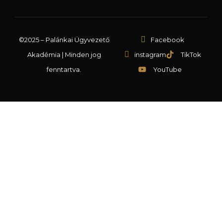
©2025 – Palánkai Ügyvezető
Facebook
Akadémia | Minden jog
instagram
TikTok
fenntartva.
YouTube