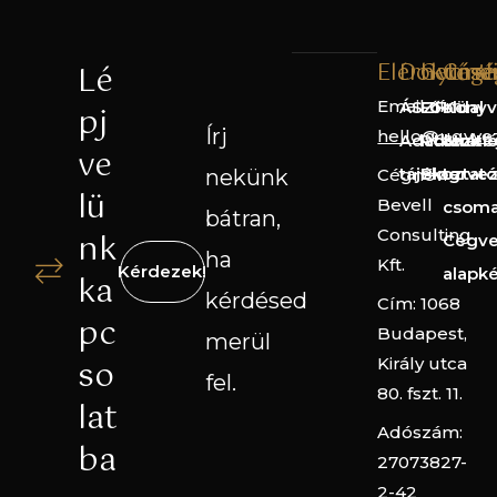
Elérhetős
Dokume
Gyorsl
Cégé
Lé
Email cím:
ÁSZF
Főoldal
Könyv
pj
Írj
hello@ugyve
Adatkezelé
Rólunk
Straté
ve
tájékoztató
Blog
terve
nekünk
Cégnév:
lü
Bevell
csom
bátran,
Consulting
nk
Cégve
ha
Kft.
Kérdezek!
alapk
ka
kérdésed
Cím: 1068
pc
Budapest,
merül
so
Király utca
fel.
80. fszt. 11.
lat
Adószám:
ba
27073827-
2-42