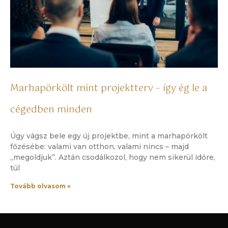
Marhapörkölt mint projektterv – így ég le a
cégedben minden
Úgy vágsz bele egy új projektbe, mint a marhapörkölt
főzésébe: valami van otthon, valami nincs – majd
„megoldjuk”. Aztán csodálkozol, hogy nem sikerül időre,
túl
Tovább olvasom »