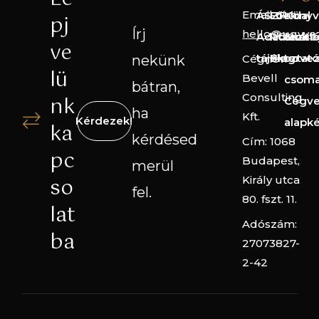
Email cím:
ÁSZF
Főoldal
Könyv
pj
Írj
hello@ugyve
Adatkezelé
Rólunk
Straté
ve
tájékoztató
Blog
terve
nekünk
Cégnév:
lü
Bevell
csom
bátran,
Consulting
nk
Cégve
ha
Kft.
Kérdezek!
alapk
ka
kérdésed
Cím: 1068
pc
Budapest,
merül
so
Király utca
fel.
80. fszt. 11.
lat
Adószám:
ba
27073827-
2-42