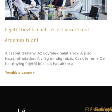
Fejétől bűzlik a hal – és ezt vezetőként
érdemes tudni
A csapat trehány. Az ügyfelek hálátlanok. A piac
kiszámíthatatlan. A világ mindig hibás. Csak te nem. De
ha tényleg fejétől bűzlik a hal, akkor a
Tovább olvasom »
Elérhetős
Dokume
Gyorsl
Cégé
Lé