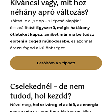
Kíváncsi vagy, mit hoz
néhány apró változás?
Töltsd le a „7 tipp – 7 lépcső alapján”
összeállítást!
Egyszerű, mégis hatákony
ötleteket kapsz, amiket már ma be tudsz
építeni a céged működésébe
, és azonnal
érezni fogod a különbséget.
Letöltöm a 7 tippet!
Cselekednél – de nem
tudod, hol kezdd?
Nézd meg,
hol szivárog el az idő, az energia –
vagy a pénz
a cégedben. Ha készen állsz