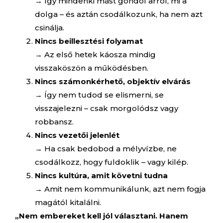
→ Így mindenki mást gondol arról, mi a
dolga – és aztán csodálkozunk, ha nem azt
csinálja.
Nincs beillesztési folyamat
→ Az első hetek káosza mindig
visszaköszön a működésben.
Nincs számonkérhető, objektív elvárás
→ Így nem tudod se elismerni, se
visszajelezni – csak morgolódsz vagy
robbansz.
Nincs vezetői jelenlét
→ Ha csak bedobod a mélyvízbe, ne
csodálkozz, hogy fuldoklik – vagy kilép.
Nincs kultúra, amit követni tudna
→ Amit nem kommunikálunk, azt nem fogja
magától kitalálni.
„Nem embereket kell jól választani. Hanem