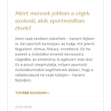
Miért mennek jobban a cégek
azoknál, akik sportmódban
élnek?
Nem csak testben edzettek – hanem fejben
is. Aki sportolt komolyan, az tudja, mit jelent:
fegyelem, ritmus, fókusz, önreflexió. És ha
ezeket a működési elveket beviszed a
cégedbe, az eredmény is egészen más lesz.
Ez a poszt megmutatja, milyen sportolói
működésmódok segíthetnek abban, hogy a
vállalkozásod ne csak túléljen – hanem
fejlődjön.
TOVÁBB OLVASOM »
2025.06.18.