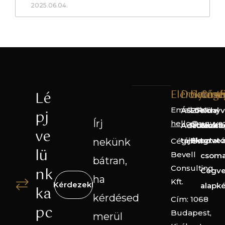
2025.06.04.
Elérhetős
Dokume
Gyorsl
Cégé
Lé
Email cím:
ÁSZF
Főoldal
Könyv
pj
Írj
hello@ugyve
Adatkezelé
Rólunk
Straté
ve
tájékoztató
Blog
terve
nekünk
Cégnév:
lü
Bevell
csom
bátran,
Consulting
nk
Cégve
ha
Kft.
Kérdezek!
alapk
ka
kérdésed
Cím: 1068
pc
Budapest,
merül