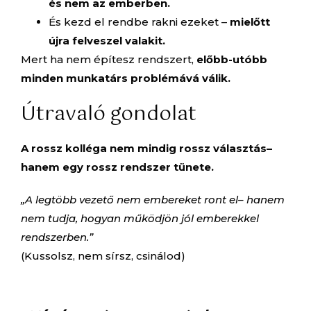
és nem az emberben.
És kezd el rendbe rakni ezeket –
mielőtt
újra felveszel valakit.
Mert ha nem építesz rendszert,
előbb-utóbb
minden munkatárs problémává válik.
Útravaló gondolat
A rossz kolléga nem mindig rossz választás–
hanem egy rossz rendszer tünete.
„A legtöbb vezető nem embereket ront el– hanem
nem tudja, hogyan működjön jól emberekkel
rendszerben.”
(Kussolsz, nem sírsz, csinálod)