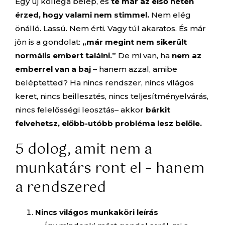
Egy új kolléga belép, és
te már az első héten
érzed, hogy valami nem stimmel.
Nem elég
önálló. Lassú. Nem érti. Vagy túl akaratos. És már
jön is a gondolat:
„már megint nem sikerült
normális embert találni.”
De mi van, ha
nem az
emberrel van a baj
– hanem azzal, amibe
beléptetted? Ha nincs rendszer, nincs világos
keret, nincs beillesztés, nincs teljesítményelvárás,
nincs felelősségi leosztás– akkor
bárkit
felvehetsz, előbb-utóbb probléma lesz belőle.
5 dolog, amit nem a
munkatárs ront el – hanem
a rendszered
Nincs világos munkaköri leírás