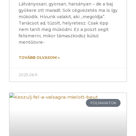
Látványosan, gyorsan, harsányan – de a baj
gyökere ott maradt. Sok cégvezetés ma is így
működik. Hívunk valakit, aki „megoldja”.
Tanácsot ad, tűzolt, helyretesz. Csak épp
nem tanít meg működni. Ez a poszt segít
felismerni, mikor támaszkodsz külső
mentőövre-
TOVÁBB OLVASOM »
2025.06.11.
FOLYAMATOK