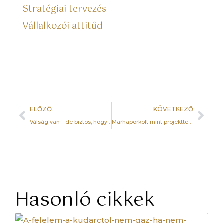
Stratégiai tervezés
Vállalkozói attitűd
ELŐZŐ
KÖVETKEZŐ
Válság van – de biztos, hogy a külvilág a bajod?
Marhapörkölt mint projektterv – így ég le a cégedben minden
Hasonló cikkek