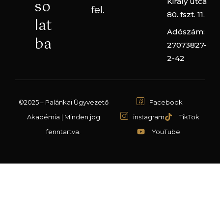
so
Király utca
fel.
80. fszt. 11.
lat
Adószám:
ba
27073827-
2-42
©2025 – Palánkai Ügyvezető
Facebook
Akadémia | Minden jog
instagram
TikTok
fenntartva.
YouTube