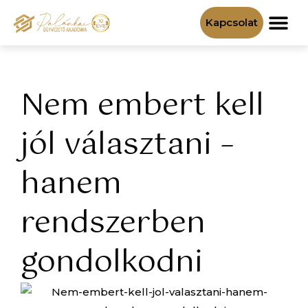
Kapcsolat
Cégépítő klub
Nem embert kell
jól választani –
hanem
rendszerben
gondolkodni